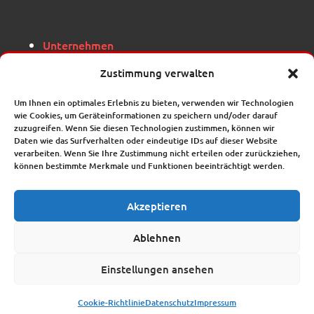
Unternehmen
Karriere
Zustimmung verwalten
Ihre Ansprechpartner finden Sie auf den
Um Ihnen ein optimales Erlebnis zu bieten, verwenden wir Technologien
jeweiligen Unterseiten
wie Cookies, um Geräteinformationen zu speichern und/oder darauf
zuzugreifen. Wenn Sie diesen Technologien zustimmen, können wir
Daten wie das Surfverhalten oder eindeutige IDs auf dieser Website
verarbeiten. Wenn Sie Ihre Zustimmung nicht erteilen oder zurückziehen,
können bestimmte Merkmale und Funktionen beeinträchtigt werden.
Akzeptieren
Ablehnen
Einstellungen ansehen
Inhalte © Kannegiesser Gruppe | Realisation:
BK-Service – Werbung. Design. Licht. Druck.
Cookie-Richtlinie
Datenschutz
Impressum