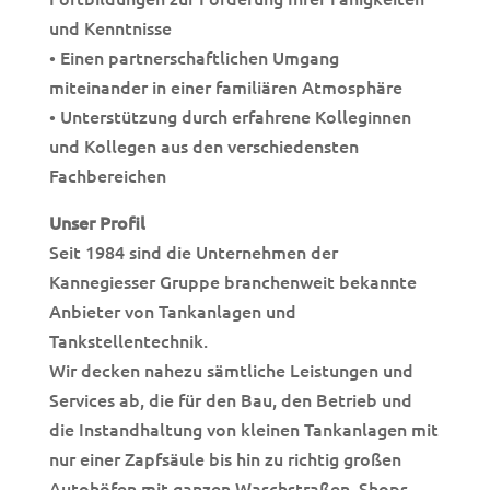
und Kenntnisse
• Einen partnerschaftlichen Umgang
miteinander in einer familiären Atmosphäre
• Unter­stüt­zung durch erfah­rene Kol­le­gin­nen
und Kol­le­gen aus den verschiedensten
Fachbereichen
Unser Profil
Seit 1984 sind die Unternehmen der
Kannegiesser Gruppe branchenweit bekannte
Anbieter von Tankanlagen und
Tankstellentechnik.
Wir decken nahezu sämtliche Leistungen und
Services ab, die für den Bau, den Betrieb und
die Instandhaltung von kleinen Tankanlagen mit
nur einer Zapfsäule bis hin zu richtig großen
Autohöfen mit ganzen Waschstraßen, Shops